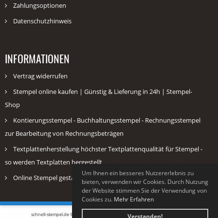
Zahlungsoptionen
Datenschutzhinweis
INFORMATIONEN
Vertrag widerrufen
Stempel online kaufen | Günstig & Lieferung in 24h | Stempel-
Shop
Kontierungsstempel - Buchhaltungsstempel - Rechnungsstempel
zur Bearbeitung von Rechnungsbeträgen
Textplattenherstellung höchster Textplattenqualität für Stempel -
so werden Textplatten hergestellt
Um Ihnen ein besseres Nutzererlebnis zu
Online Stempel gestalten & kaufen Günstig bei schnell-stempel.de
bieten, verwenden wir Cookies. Durch Nutzung
der Website stimmen Sie der Verwendung von
Cookies zu.
Mehr Erfahren
schnell-stempel.de © 2026 |
Stempel individuell bestellen: schnell-stempel.de
Verstanden!