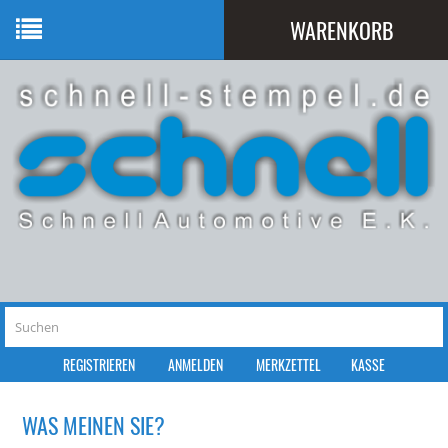
WARENKORB
Ihr Warenkorb ist leer.
REGISTRIEREN
ANMELDEN
MERKZETTEL
KASSE
WAS MEINEN SIE?