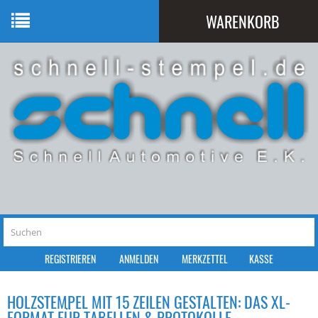
WARENKORB
Ihr Warenkorb ist leer.
REGISTRIEREN
ANMELDEN
MERKZETTEL
KASSE
HOLZSTEMPEL MIT 15 ZEILEN GESTALTEN: DAS XL-
FORMAT FÜR TABELLEN & PROTOKOLLE