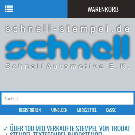
WARENKORB
Ihr Warenkorb ist leer.
REGISTRIEREN
ANMELDEN
MERKZETTEL
KASSE
✓ ÜBER 100 MIO VERKAUFTE STEMPEL VON TRODAT
✓ STEMPEL TEXTSTEMPEL BÜROSTEMPEL