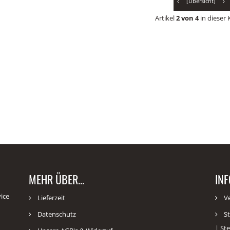
[Übersicht]
Artikel
2 von 4
in dieser 
MEHR ÜBER...
IN
vice
Lieferzeit
V
Datenschutz
St
| St