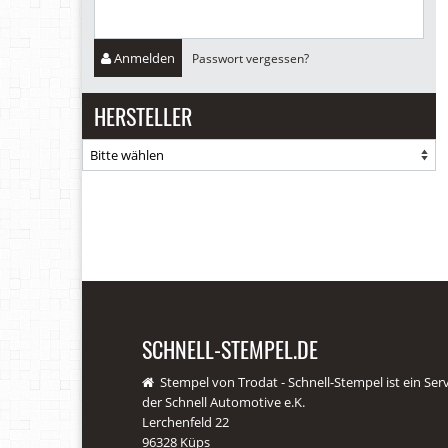
Anmelden
Passwort vergessen?
HERSTELLER
SCHNELL-STEMPEL.DE
Stempel von Trodat - Schnell-Stempel ist ein Ser
der Schnell Automotive e.K.
Lerchenfeld 22
96328 Küps